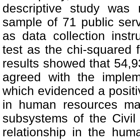
descriptive
study
was
sample
of 71
public
ser
as data
collection
inst
test as
the
chi-squared
results
showed
that
54,9
agreed
with
the
implem
which
evidenced
a posit
in human
resources
ma
subsystems
of
the
Civi
relationship
in
the
hum