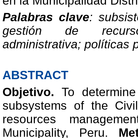
en la Municipalidad Distri
Palabras clave
: subsis
gestión de recurs
administrativa; políticas 
ABSTRACT
Objetivo.
To determin
subsystems
of
the
Civi
resources
managemen
Municipality
,
Peru
.
Me