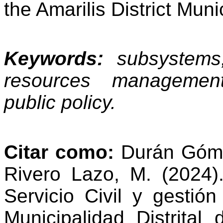
the
Amarilis
District
Munic
Keywords
:
subsystems
resources
managemen
public
policy
.
Citar como:
Durán Góme
Rivero Lazo, M. (2024)
Servicio Civil y gesti
Municipalidad Distrital