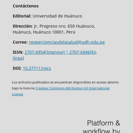
Contáctenos
Editorial:
Universidad de Huánuco
Dirección
: Jr. Progreso nro. 650 Huánuco,
Huánuco, Huánuco 10001, Perú
Correo
:
revpercienciasdelasalud@udh.edu.pe
ISSN
:
2707-6954(Impreso) | 2707-6946(En
línea)
DOI
:
10.37711/rpcs
Los artículos publicados se encuentran disponibles en acceso abierto
bajo la licencia
Creative Commons Attribution 4.0 International
License