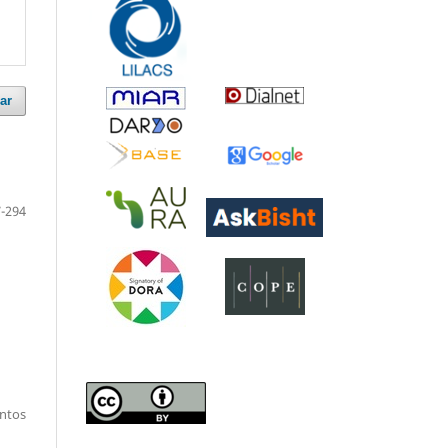
ar
-294
entos