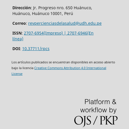
Dirección
: Jr. Progreso nro. 650 Huánuco,
Huánuco, Huánuco 10001, Perú
Correo
:
revpercienciasdelasalud@udh.edu.pe
ISSN
:
2707-6954(Impreso) | 2707-6946(En
línea)
DOI
:
10.37711/rpcs
Los artículos publicados se encuentran disponibles en acceso abierto
bajo la licencia
Creative Commons Attribution 4.0 International
License