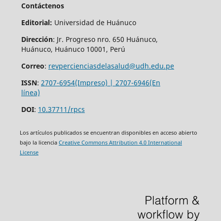
Contáctenos
Editorial:
Universidad de Huánuco
Dirección
: Jr. Progreso nro. 650 Huánuco,
Huánuco, Huánuco 10001, Perú
Correo
:
revpercienciasdelasalud@udh.edu.pe
ISSN
:
2707-6954(Impreso) | 2707-6946(En
línea)
DOI
:
10.37711/rpcs
Los artículos publicados se encuentran disponibles en acceso abierto
bajo la licencia
Creative Commons Attribution 4.0 International
License