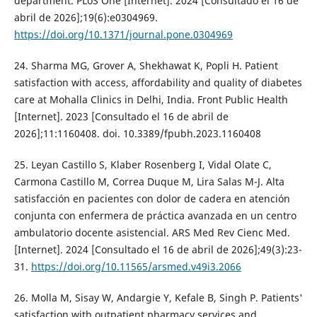
department. PLoS One [Internet]. 2024 [Consultado el 16 de
abril de 2026];19(6):e0304969.
https://doi.org/10.1371/journal.pone.0304969
24. Sharma MG, Grover A, Shekhawat K, Popli H. Patient
satisfaction with access, affordability and quality of diabetes
care at Mohalla Clinics in Delhi, India. Front Public Health
[Internet]. 2023 [Consultado el 16 de abril de
2026];11:1160408. doi. 10.3389/fpubh.2023.1160408
25. Leyan Castillo S, Klaber Rosenberg I, Vidal Olate C,
Carmona Castillo M, Correa Duque M, Lira Salas M-J. Alta
satisfacción en pacientes con dolor de cadera en atención
conjunta con enfermera de práctica avanzada en un centro
ambulatorio docente asistencial. ARS Med Rev Cienc Med.
[Internet]. 2024 [Consultado el 16 de abril de 2026];49(3):23-
31.
https://doi.org/10.11565/arsmed.v49i3.2066
26. Molla M, Sisay W, Andargie Y, Kefale B, Singh P. Patients'
satisfaction with outpatient pharmacy services and