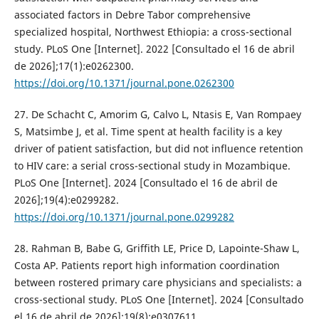
associated factors in Debre Tabor comprehensive
specialized hospital, Northwest Ethiopia: a cross-sectional
study. PLoS One [Internet]. 2022 [Consultado el 16 de abril
de 2026];17(1):e0262300.
https://doi.org/10.1371/journal.pone.0262300
27. De Schacht C, Amorim G, Calvo L, Ntasis E, Van Rompaey
S, Matsimbe J, et al. Time spent at health facility is a key
driver of patient satisfaction, but did not influence retention
to HIV care: a serial cross-sectional study in Mozambique.
PLoS One [Internet]. 2024 [Consultado el 16 de abril de
2026];19(4):e0299282.
https://doi.org/10.1371/journal.pone.0299282
28. Rahman B, Babe G, Griffith LE, Price D, Lapointe-Shaw L,
Costa AP. Patients report high information coordination
between rostered primary care physicians and specialists: a
cross-sectional study. PLoS One [Internet]. 2024 [Consultado
el 16 de abril de 2026];19(8):e0307611.