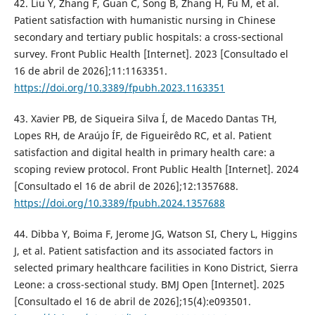
42. Liu Y, Zhang F, Guan C, Song B, Zhang H, Fu M, et al.
Patient satisfaction with humanistic nursing in Chinese
secondary and tertiary public hospitals: a cross-sectional
survey. Front Public Health [Internet]. 2023 [Consultado el
16 de abril de 2026];11:1163351.
https://doi.org/10.3389/fpubh.2023.1163351
43. Xavier PB, de Siqueira Silva Í, de Macedo Dantas TH,
Lopes RH, de Araújo ÍF, de Figueirêdo RC, et al. Patient
satisfaction and digital health in primary health care: a
scoping review protocol. Front Public Health [Internet]. 2024
[Consultado el 16 de abril de 2026];12:1357688.
https://doi.org/10.3389/fpubh.2024.1357688
44. Dibba Y, Boima F, Jerome JG, Watson SI, Chery L, Higgins
J, et al. Patient satisfaction and its associated factors in
selected primary healthcare facilities in Kono District, Sierra
Leone: a cross-sectional study. BMJ Open [Internet]. 2025
[Consultado el 16 de abril de 2026];15(4):e093501.