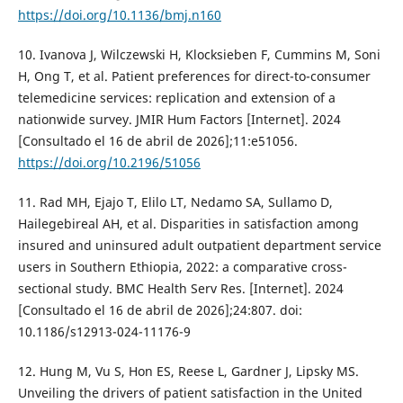
https://doi.org/10.1136/bmj.n160
10. Ivanova J, Wilczewski H, Klocksieben F, Cummins M, Soni
H, Ong T, et al. Patient preferences for direct-to-consumer
telemedicine services: replication and extension of a
nationwide survey. JMIR Hum Factors [Internet]. 2024
[Consultado el 16 de abril de 2026];11:e51056.
https://doi.org/10.2196/51056
11. Rad MH, Ejajo T, Elilo LT, Nedamo SA, Sullamo D,
Hailegebireal AH, et al. Disparities in satisfaction among
insured and uninsured adult outpatient department service
users in Southern Ethiopia, 2022: a comparative cross-
sectional study. BMC Health Serv Res. [Internet]. 2024
[Consultado el 16 de abril de 2026];24:807. doi:
10.1186/s12913-024-11176-9
12. Hung M, Vu S, Hon ES, Reese L, Gardner J, Lipsky MS.
Unveiling the drivers of patient satisfaction in the United