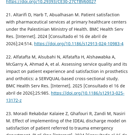
https://doi.org/10.29393/CE30-27CTBV60027
21. Altarifi D, Harb T, Abualhasan M. Patient satisfaction
with pharmaceutical services at primary healthcare centers
under the Palestinian Ministry of Health. BMC Health Serv
Res. [Internet]. 2024 [Consultado el 16 de abril de
2026];24:514.
https://doi.org/10.1186/s12913-024-10983-4
22. Alfatafta M, Alsubahi N, Alfatafta H, Alshawabka A,
McGarry A, Ahmad A, et al. Assessing service quality and its
impact on patient experience and satisfaction in prosthetics
and orthotics: a SERVQUAL-based cross-sectional study.
BMC Health Serv Res. [Internet]. 2025 [Consultado el 16 de
abril de 2026];25:985.
https://doi.org/10.1186/s12913-025-
13172-z
23. Moradi Rekabdar Kalaiee Z, Ghafouri R, Zandi M, Nasiri
M. Effect of implementing of the IDEAL discharge model on
satisfaction of patient referred to trauma emergency