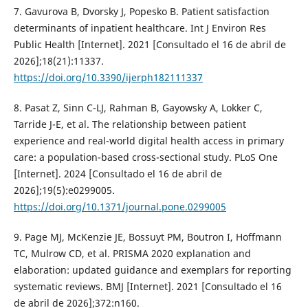
7. Gavurova B, Dvorsky J, Popesko B. Patient satisfaction
determinants of inpatient healthcare. Int J Environ Res
Public Health [Internet]. 2021 [Consultado el 16 de abril de
2026];18(21):11337.
https://doi.org/10.3390/ijerph182111337
8. Pasat Z, Sinn C-LJ, Rahman B, Gayowsky A, Lokker C,
Tarride J-E, et al. The relationship between patient
experience and real-world digital health access in primary
care: a population-based cross-sectional study. PLoS One
[Internet]. 2024 [Consultado el 16 de abril de
2026];19(5):e0299005.
https://doi.org/10.1371/journal.pone.0299005
9. Page MJ, McKenzie JE, Bossuyt PM, Boutron I, Hoffmann
TC, Mulrow CD, et al. PRISMA 2020 explanation and
elaboration: updated guidance and exemplars for reporting
systematic reviews. BMJ [Internet]. 2021 [Consultado el 16
de abril de 2026];372:n160.