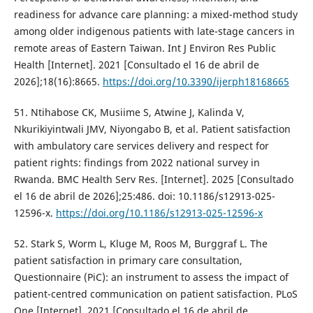
readiness for advance care planning: a mixed-method study
among older indigenous patients with late-stage cancers in
remote areas of Eastern Taiwan. Int J Environ Res Public
Health [Internet]. 2021 [Consultado el 16 de abril de
2026];18(16):8665.
https://doi.org/10.3390/ijerph18168665
51. Ntihabose CK, Musiime S, Atwine J, Kalinda V,
Nkurikiyintwali JMV, Niyongabo B, et al. Patient satisfaction
with ambulatory care services delivery and respect for
patient rights: findings from 2022 national survey in
Rwanda. BMC Health Serv Res. [Internet]. 2025 [Consultado
el 16 de abril de 2026];25:486. doi: 10.1186/s12913-025-
12596-x.
https://doi.org/10.1186/s12913-025-12596-x
52. Stark S, Worm L, Kluge M, Roos M, Burggraf L. The
patient satisfaction in primary care consultation,
Questionnaire (PiC): an instrument to assess the impact of
patient-centred communication on patient satisfaction. PLoS
One [Internet]. 2021 [Consultado el 16 de abril de