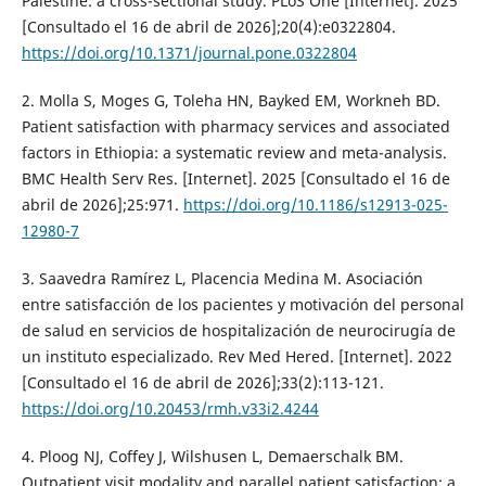
Palestine: a cross-sectional study. PLoS One [Internet]. 2025
[Consultado el 16 de abril de 2026];20(4):e0322804.
https://doi.org/10.1371/journal.pone.0322804
2. Molla S, Moges G, Toleha HN, Bayked EM, Workneh BD.
Patient satisfaction with pharmacy services and associated
factors in Ethiopia: a systematic review and meta-analysis.
BMC Health Serv Res. [Internet]. 2025 [Consultado el 16 de
abril de 2026];25:971.
https://doi.org/10.1186/s12913-025-
12980-7
3. Saavedra Ramírez L, Placencia Medina M. Asociación
entre satisfacción de los pacientes y motivación del personal
de salud en servicios de hospitalización de neurocirugía de
un instituto especializado. Rev Med Hered. [Internet]. 2022
[Consultado el 16 de abril de 2026];33(2):113-121.
https://doi.org/10.20453/rmh.v33i2.4244
4. Ploog NJ, Coffey J, Wilshusen L, Demaerschalk BM.
Outpatient visit modality and parallel patient satisfaction: a