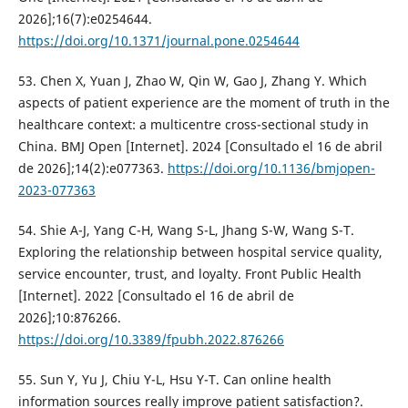
2026];16(7):e0254644.
https://doi.org/10.1371/journal.pone.0254644
53. Chen X, Yuan J, Zhao W, Qin W, Gao J, Zhang Y. Which
aspects of patient experience are the moment of truth in the
healthcare context: a multicentre cross-sectional study in
China. BMJ Open [Internet]. 2024 [Consultado el 16 de abril
de 2026];14(2):e077363.
https://doi.org/10.1136/bmjopen-
2023-077363
54. Shie A-J, Yang C-H, Wang S-L, Jhang S-W, Wang S-T.
Exploring the relationship between hospital service quality,
service encounter, trust, and loyalty. Front Public Health
[Internet]. 2022 [Consultado el 16 de abril de
2026];10:876266.
https://doi.org/10.3389/fpubh.2022.876266
55. Sun Y, Yu J, Chiu Y-L, Hsu Y-T. Can online health
information sources really improve patient satisfaction?.