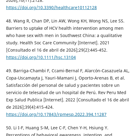
2026];10(11):2128.
https://doi.org/10.3390/healthcare10112128
48. Wang R, Chan DP, Lin AW, Wong KH, Wong NS, Lee SS.
Barriers to uptake of HCV health intervention among men
who have sex with men in Southwest China: a qualitative
study. Health Soc Care Community [Internet]. 2021
[Consultado el 16 de abril de 2026];29(2):445-452.
https://doi.org/10.1111/hsc.13104
49. Barriga-Chambi F, Ccami-Bernal F, Alarcón-Casazuela AL,
Copa-Uscamayta J, Yauri-Mamani J, Oporto-Arenas B, et al.
Satisfacción del personal de salud y pacientes sobre un
servicio de telesalud de un hospital de Perú. Rev Peru Med
Exp Salud Publica [Internet]. 2022 [Consultado el 16 de abril
de 2026];39(4):415-424.
https://doi.org/10.17843/rpmesp.2022.394.11287
50. Li I-F, Huang S-M, Lee C-F, Chen Y-H, Hsiung Y.
Perceptions of behavioral awareness, intention, and