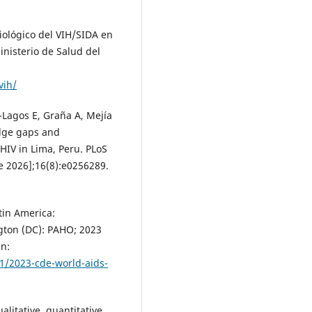
iológico del VIH/SIDA en
Ministerio de Salud del
vih/
z-Lagos E, Graña A, Mejía
edge gaps and
HIV in Lima, Peru. PLoS
e 2026];16(8):e0256289.
tin America:
gton (DC): PAHO; 2023
en:
11/2023-cde-world-aids-
alitative, quantitative,