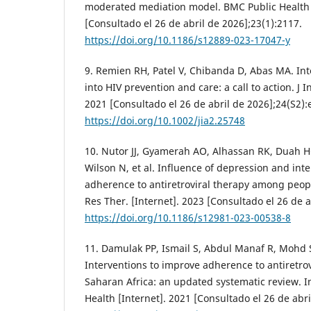
moderated mediation model. BMC Public Health 
[Consultado el 26 de abril de 2026];23(1):2117.
https://doi.org/10.1186/s12889-023-17047-y
9. Remien RH, Patel V, Chibanda D, Abas MA. In
into HIV prevention and care: a call to action. J I
2021 [Consultado el 26 de abril de 2026];24(S2):
https://doi.org/10.1002/jia2.25748
10. Nutor JJ, Gyamerah AO, Alhassan RK, Duah
Wilson N, et al. Influence of depression and int
adherence to antiretroviral therapy among peopl
Res Ther. [Internet]. 2023 [Consultado el 26 de a
https://doi.org/10.1186/s12981-023-00538-8
11. Damulak PP, Ismail S, Abdul Manaf R, Mohd S
Interventions to improve adherence to antiretrov
Saharan Africa: an updated systematic review. In
Health [Internet]. 2021 [Consultado el 26 de abri