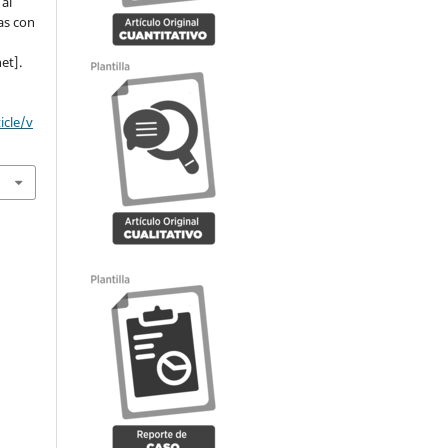
al
as con
et].
icle/v