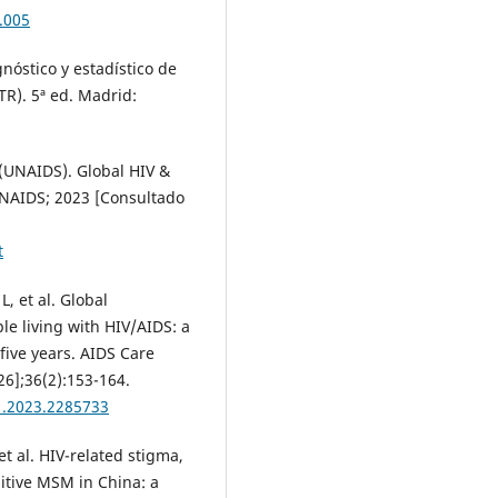
.005
nóstico y estadístico de
TR). 5ª ed. Madrid:
(UNAIDS). Global HIV &
 UNAIDS; 2023 [Consultado
t
, et al. Global
e living with HIV/AIDS: a
five years. AIDS Care
26];36(2):153-164.
1.2023.2285733
et al. HIV-related stigma,
itive MSM in China: a