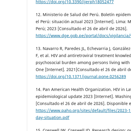
https://doi.org/10.3390/ijerph18052477
12. Ministerio de Salud del Perú. Boletín epidem
el Perú: situación actual 2023 [Internet]. Lima: 
Perú; 2023 [Consultado el 26 de abril de 2026].
https://www.dge.gob.pe/portal/docs/vigilancia/
13. Navarro R, Paredes JL, Echevarria J, Gonzále
F, et al. HIV and antiretroviral treatment knowl
psychosocial burden among persons living with 
One [Internet]. 2021[Consultado el 26 de abril d
https://doi.org/10.1371/journal.pone.0256289
14. Pan American Health Organization. HIV in La
epidemiological update 2023 [Internet]. Washin
[Consultado el 26 de abril de 2026]. Disponible 
https://www.paho.org/sites/default/files/2023-
day-situation.pdf
15. Creswell JW, Creswell JD. Research design: qu