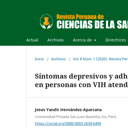
Actual
Archivos
Acerca de
Directrices
Inicio
/
Archivos
/
Vol. 8 Núm. 1 (2026): Revista Pe
Síntomas depresivos y adhe
en personas con VIH atend
Jesus Yandir Hernández-Aparcana
Universidad Privada San Juan Bautista, Ica, Perú.
https://orcid.org/0000-0003-2639-6499