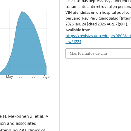
LF. Síntomas depresivos y adherencia 
tratamiento antirretroviral en person
VIH atendidas en un hospital público
peruano. Rev Peru Cienc Salud [Intern
2026 Jan. 24 [cited 2026 Aug. 7];8(1).
Available from:
https://revistas.udh.edu.pe/RPCS/art
iew/1224
Más formatos de cita
 H, Mekonnen Z, et al. A
ion and associated
ttending ART clinics of