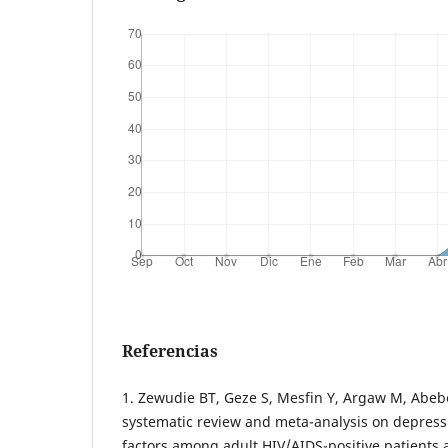
Referencias
1. Zewudie BT, Geze S, Mesfin Y, Argaw M, Abebe
systematic review and meta-analysis on depress
factors among adult HIV/AIDS-positive patients a