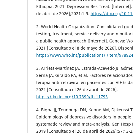
Ethiopia: 2021. Depression Res Treat. [Internet]
de abril de 2026];2021:1-9.
https://doi.org/10.1
2. World Health Organization. Consolidated guid
testing, treatment, service delivery and monito
a public health approach [Internet]. Geneva: Wo
2021 [Consultado el 8 de mayo de 2026]. Disponi
https://www.who.int/publications/i/item/97892
3. Arrieta-Martínez JA, Estrada-Acevedo JI, Góme
Serna JA, Giraldo PA, et al. Factores relacionado
terapia antirretroviral en pacientes con VIH/sida
2022 [Consultado el 26 de abril de 2026].
https://dx.doi.org/10.7399/fh.11793
4. Bigna JJ, Tounouga DN, Kenne AM, Djikeussi TK
Epidemiology of depressive disorders in people li
systematic review and meta-analysis. Gen Hosp P
2019 [Consultado el 26 de abril de 2026];57:13-2