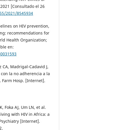
. 2021 [Consultado el 26
155/2021/8545934
elines on HIV prevention,
ring: recommendations for
rld Health Organization;
ble en:
40031593
z CA, Madrigal-Cadavid J,
s con la no adherencia a la
. Farm Hosp. [Internet].
, Foka AJ, Um LN, et al.
ving with HIV in Africa: a
sychiatry [Internet].
2.