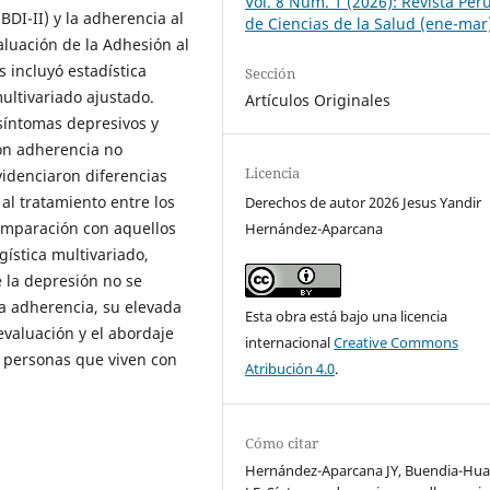
Vol. 8 Núm. 1 (2026): Revista Per
BDI-II) y la adherencia al
de Ciencias de la Salud (ene-mar
aluación de la Adhesión al
s incluyó estadística
Sección
multivariado ajustado.
Artículos Originales
síntomas depresivos y
on adherencia no
Licencia
videnciaron diferencias
 al tratamiento entre los
Derechos de autor 2026 Jesus Yandir
omparación con aquellos
Hernández-Aparcana
gística multivariado,
la depresión no se
a adherencia, su elevada
Esta obra está bajo una licencia
evaluación y el abordaje
internacional
Creative Commons
s personas que viven con
Atribución 4.0
.
Cómo citar
Hernández-Aparcana JY, Buendia-Hu