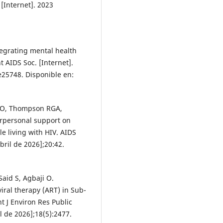
[Internet]. 2023
tegrating mental health
nt AIDS Soc. [Internet].
e25748. Disponible en:
 HO, Thompson RGA,
erpersonal support on
e living with HIV. AIDS
bril de 2026];20:42.
aid S, Agbaji O.
iral therapy (ART) in Sub-
t J Environ Res Public
l de 2026];18(5):2477.