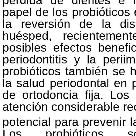
pérdida de dientes e 
papel de los
probióticos
e
la reversión de la
dis
huésped, recientemen
posibles efectos benefi
periodontitis y la
periim
probióticos
también se h
la salud periodontal en 
de ortodoncia fija. Los
atención considerable r
potencial para prevenir 
Los
probióticos
son