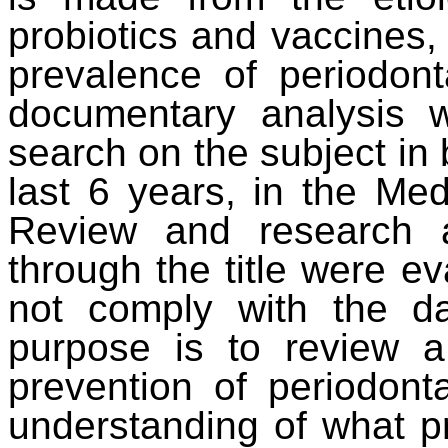
probiotics
and
vaccines
prevalence
of periodon
documentary
analysis
search
on
the
subject
in
last
6
years
, in
the
Med
Review
and
research
through
the
title
were
ev
not
comply
with
the
d
purpose
is
to
review
prevention
of periodont
understanding
of
what
p