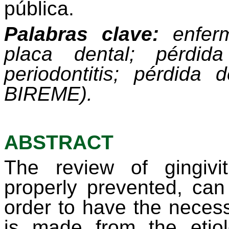
pública.
Palabras clave:
enferme
placa dental; pérdida
periodontitis; pérdida
BIREME).
ABSTRACT
The
review
of gingivit
properly
prevented
, can
order
to
have
the
neces
is
made
from
the
etio