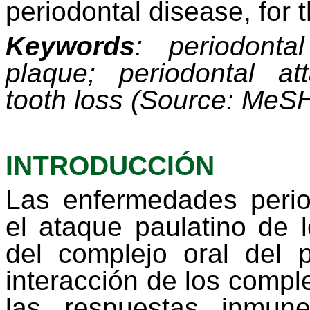
periodontal
disease
,
for
Keywords
: periodont
plaque; periodontal
at
tooth
loss
(
Source
:
MeS
INTRODUCCIÓN
Las enfermedades perio
el ataque paulatino de 
del complejo oral del 
interacción de los compl
las respuestas inmune