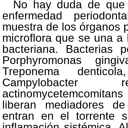
No hay duda de que 
enfermedad periodont
muestra de los órganos p
microflora
que se una a l
bacteriana. Bacterias
p
Porphyromonas
gingiva
Treponema
denticola
Campylobacter
r
actinomycetemcomitans
liberan mediadores de
entran en el torrente 
inflamación sistémica. A