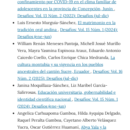
confinamiento por COVID-19 en el clima familiar de
adolescentes en la provincia de Concepción, Junín
,
Desafíos: Vol. 13 Núm. 2 (2022): Desafíos (jul-dic)
Luis Ernesto Murguía-Sánchez,
El matrimonio en la
tradición oral andina
,
Desafíos: Vol. 15 Núm. 1 (2024):
Desafíos (ene-jun)
William Renán Meneses Pantoja, Michell Josué Murillo
Vera, Mayra Yasmina Espinoza Arauz, Eduardo Antonio
Caicedo Coello, Carlos Enrique Chica Medranda,
La
cultura montubia y su vigencia en los pueblos
ancestrales del cantón Sucre, Ecuador
,
Desafíos: Vol. 16
Núm. 2 (2025): Desafíos (jul-dic)
Janina Moquillaza-Sánchez, Liz Maribel García-
Salirrosas,
Educación universitaria, gobernabilidad e
identidad científica nacional
,
Desafíos: Vol. 15 Núm. 1
(2024): Desafíos (ene-jun)
Angelica Carhuapoma Gamboa, Hilda Ayquipa Delgado,
Raquel Peralta Gamboa, Cayetano Alberto Velásquez
Yucra, Oscar Gutiérrez Huamaní,
Abya Yala y la