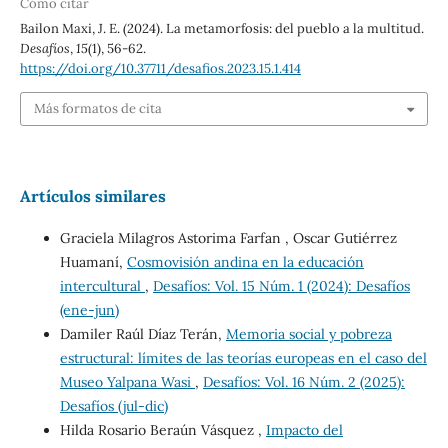
Cómo citar
Bailon Maxi, J. E. (2024). La metamorfosis: del pueblo a la multitud.
Desafíos
,
15
(1), 56-62.
https://doi.org/10.37711/desafios.2023.15.1.414
Más formatos de cita
Artículos similares
Graciela Milagros Astorima Farfan , Oscar Gutiérrez
Huamaní,
Cosmovisión andina en la educación
intercultural
,
Desafíos: Vol. 15 Núm. 1 (2024): Desafíos
(ene-jun)
Damiler Raúl Díaz Terán,
Memoria social y pobreza
estructural: límites de las teorías europeas en el caso del
Museo Yalpana Wasi
,
Desafíos: Vol. 16 Núm. 2 (2025):
Desafíos (jul-dic)
Hilda Rosario Beraún Vásquez ,
Impacto del