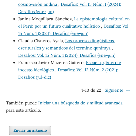
cosmovisión andina
,
Desafíos: Vol. 15 Núm. 1 (2024):
Desafíos (ene-jun)
Janina Moquillaza-Sánchez,
La epistemología cultural en
el Perú: por un futuro cualitativo holístico
,
Desafíos: Vol.
15 Núm. 1 (2024): Desafíos (ene-jun)
Claudia Cisneros Ayala,
Los procesos lingüísticos,
escriturales y semánticos del término quniraya
,
Desafíos: Vol. 15 Núm. 1 (2024): Desafíos (ene-jun)
Francisco Javier Mazeres Gaitero,
Escuela, género e
incesto ideológico
,
Desafíos: Vol. 12 Núm. 2 (2021):
Desafíos (jul-dic)
1-10 de 22
Siguiente
También puede
Iniciar una búsqueda de similitud avanzada
para este artículo.
Enviar un artículo