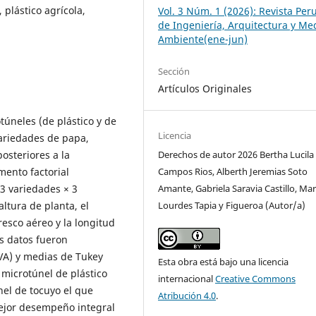
plástico agrícola,
Vol. 3 Núm. 1 (2026): Revista Per
de Ingeniería, Arquitectura y Me
Ambiente(ene-jun)
Sección
Artículos Originales
túneles (de plástico y de
Licencia
variedades de papa,
posteriores a la
Derechos de autor 2026 Bertha Lucila
mento factorial
Campos Rios, Alberth Jeremias Soto
3 variedades × 3
Amante, Gabriela Saravia Castillo, Mar
altura de planta, el
Lourdes Tapia y Figueroa (Autor/a)
esco aéreo y la longitud
Los datos fueron
VA) y medias de Tukey
Esta obra está bajo una licencia
 microtúnel de plástico
internacional
Creative Commons
nel de tocuyo el que
Atribución 4.0
.
mejor desempeño integral