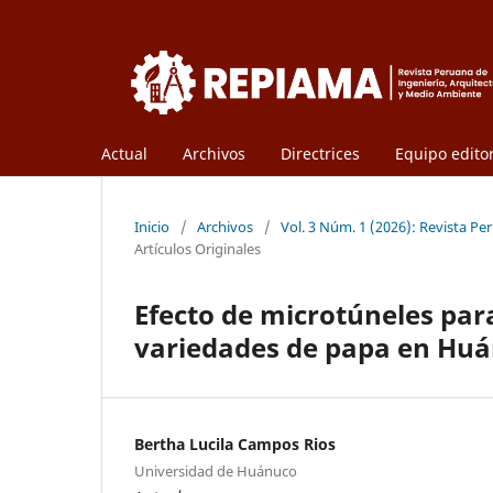
Actual
Archivos
Directrices
Equipo editor
Inicio
/
Archivos
/
Vol. 3 Núm. 1 (2026): Revista P
Artículos Originales
Efecto de microtúneles para
variedades de papa en Hu
Bertha Lucila Campos Rios
Universidad de Huánuco