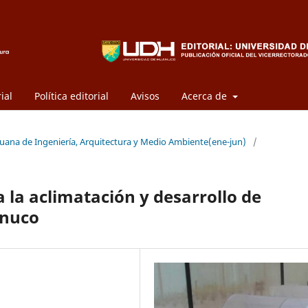
ial
Política editorial
Avisos
Acerca de
eruana de Ingeniería, Arquitectura y Medio Ambiente(ene-jun)
/
 la aclimatación y desarrollo de
ánuco