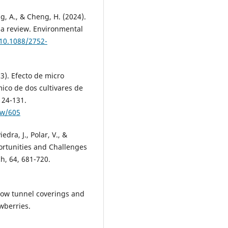
g, A., & Cheng, H. (2024).
 a review. Environmental
/10.1088/2752-
23). Efecto de micro
ico de dos cultivares de
124-131.
ew/605
edra, J., Polar, V., &
portunities and Challenges
h, 64, 681-720.
l low tunnel coverings and
awberries.