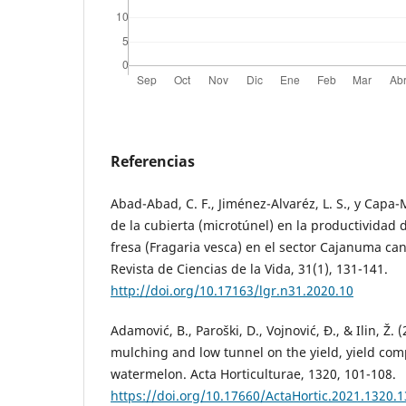
Referencias
Abad-Abad, C. F., Jiménez-Alvaréz, L. S., y Capa-M
de la cubierta (microtúnel) en la productividad
fresa (Fragaria vesca) en el sector Cajanuma can
Revista de Ciencias de la Vida, 31(1), 131-141.
http://doi.org/10.17163/lgr.n31.2020.10
Adamović, B., Paroški, D., Vojnović, Đ., & Ilin, Ž. 
mulching and low tunnel on the yield, yield com
watermelon. Acta Horticulturae, 1320, 101-108.
https://doi.org/10.17660/ActaHortic.2021.1320.1