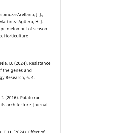
pinoza-Arellano, J. J.,
Martinez-Agüero, H. J.
upe melon out of season
. Horticulture
& Nie, B. (2024). Resistance
 of the genes and
y Research, 6, 4.
 I. (2016). Potato root
ts architecture. Journal
 F. H. (2024). Effect of