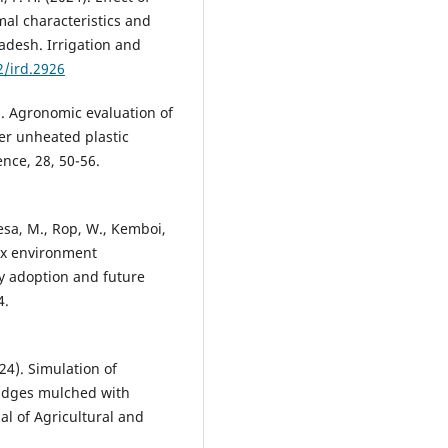
mal characteristics and
ladesh. Irrigation and
2/ird.2926
. Agronomic evaluation of
der unheated plastic
ence, 28, 50-56.
esa, M., Rop, W., Kemboi,
e x environment
ty adoption and future
4.
024). Simulation of
ridges mulched with
nal of Agricultural and