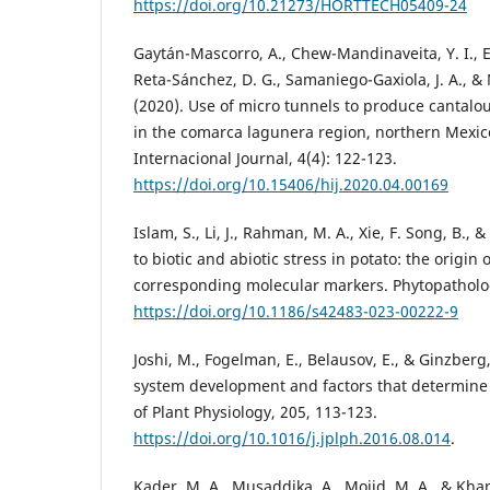
https://doi.org/10.21273/HORTTECH05409-24
Gaytán-Mascorro, A., Chew-Mandinaveita, Y. I., Es
Reta-Sánchez, D. G., Samaniego-Gaxiola, J. A., & 
(2020). Use of micro tunnels to produce cantalo
in the comarca lagunera region, northern Mexico
Internacional Journal, 4(4): 122-123.
https://doi.org/10.15406/hij.2020.04.00169
Islam, S., Li, J., Rahman, M. A., Xie, F. Song, B., 
to biotic and abiotic stress in potato: the origin
corresponding molecular markers. Phytopatholog
https://doi.org/10.1186/s42483-023-00222-9
Joshi, M., Fogelman, E., Belausov, E., & Ginzberg,
system development and factors that determine i
of Plant Physiology, 205, 113-123.
https://doi.org/10.1016/j.jplph.2016.08.014
.
Kader, M. A., Musaddika, A., Mojid, M. A., & Khan,