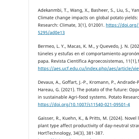
Adekanmbi, T., Wang, X., Basheer, S., Liu, S., Yan
Climate change impacts on global potato yields:
Research: Climate, 3(1), 012001.
https://doi.org
5295/ad0e13
Bermeo, L. Y., Macas, K. M., y Quevedo, J. N. (20
túneles y estufas en el comportamiento agronóm
papa. Revista Científica Agroecosistemas, 11(1),
https://aes.ucf.edu.cu/index.php/aes/article/vi
Devaux, A., Goffart, J.-P., Kromann, P., Andrade-Pi
Hareau, G. (2021). The potato of the future: Op
in sustainable Agri-food systems. Potato Researc
https://doi.org/10.1007/s11540-021-09501-4
Gaisser, R., Kuehn, K., & Pritts, M. (2024). Nove
plant type affect productivity of day-neutral str
HortTechnology, 34(3), 381-387.