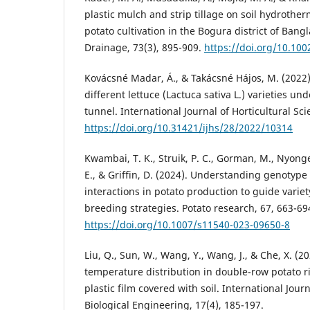
plastic mulch and strip tillage on soil hydrother
potato cultivation in the Bogura district of Bang
Drainage, 73(3), 895-909.
https://doi.org/10.100
Kovácsné Madar, Á., & Takácsné Hájos, M. (2022)
different lettuce (Lactuca sativa L.) varieties un
tunnel. International Journal of Horticultural Sci
https://doi.org/10.31421/ijhs/28/2022/10314
Kwambai, T. K., Struik, P. C., Gorman, M., Nyong
E., & Griffin, D. (2024). Understanding genotyp
interactions in potato production to guide varie
breeding strategies. Potato research, 67, 663-69
https://doi.org/10.1007/s11540-023-09650-8
Liu, Q., Sun, W., Wang, Y., Wang, J., & Che, X. (2
temperature distribution in double-row potato 
plastic film covered with soil. International Jour
Biological Engineering, 17(4), 185-197.