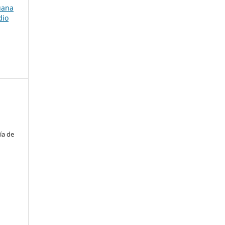
uana
dio
ía de